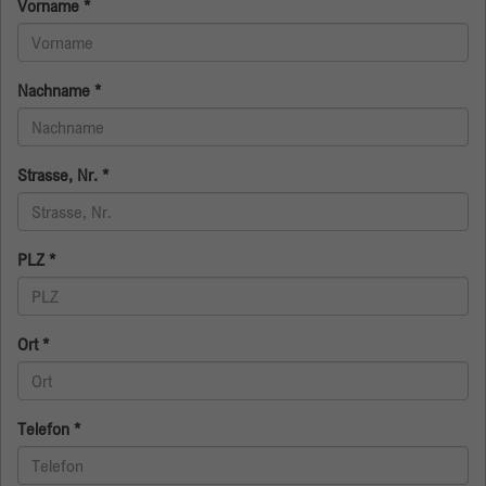
Vorname
*
Name
_gid
Nachname
*
Anbieter
Google
Laufzeit
1 Tag
Strasse, Nr.
*
Dieses Cookie wird von Google Analytics
installiert. Das Cookie wird verwendet, um
Informationen darüber zu speichern, wie
PLZ
*
Besucher eine Website nutzen, und hilft bei der
Erstellung eines Analyseberichts über den
Zweck
Zustand der Website. Die gesammelten Daten,
einschließlich der Anzahl der Besucher, der
Ort
*
Quelle, aus der sie gekommen sind, und der
Seiten, die in anonymisierter Form besucht
wurden.
Telefon
*
Name
_gat_gtag_UA_135905452_1