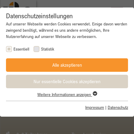
Datenschutzeinstellungen
Auf unserer Webseite werden Cookies verwendet. Einige davon werden
zwingend benötigt, während es uns andere ermöglichen, Ihre
Nutzererfahrung auf unserer Webseite zu verbessern.
Essentiell
Statistik
Alle akzeptieren
Nur essentielle Cookies akzeptieren
Weitere Informationen anzeigen
Essentiell
Essentielle Cookies werden für grundlegende Funktionen der
Impressum
|
Datenschutz
Gardasee - Garmisch
Webseite benötigt. Dadurch ist gewährleistet, dass die Webseite
einwandfrei funktioniert.
Name
Cookie-Informationen anzeigen
cookie_optin