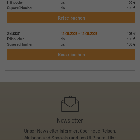
Frühbucher
bis
105 €
Superfrühbucher
bis
105 €
Reise buchen
XBGG37
12.09.2026 - 12.09.2026
105 €
Frühbucher
bis
105 €
Superfrühbucher
bis
105 €
Reise buchen
Newsletter
Unser Newsletter informiert über neue Reisen,
Aktionen und Specials rund um ULPtours. Hier