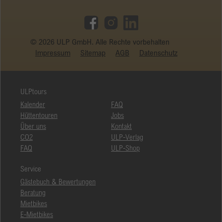
© 2026 ULP GmbH. Alle Rechte vorbehalten
Impressum
Sitemap
AGB
Datenschutz
ULPtours
Kalender
FAQ
Hüttentouren
Jobs
Über uns
Kontakt
CO2
ULP-Verlag
FAQ
ULP-Shop
Service
Gästebuch & Bewertungen
Beratung
Mietbikes
E-Mietbikes