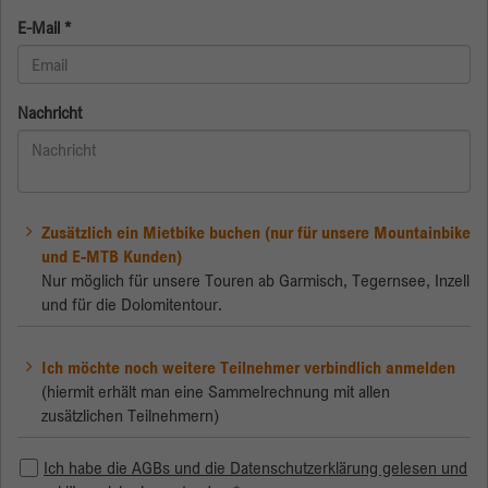
E-Mail
*
Anbieter
Google
Laufzeit
Session
Nachricht
Google verwendet dieses Cookie zur
Zweck
Unterscheidung der Nutzer.
Zusätzlich ein Mietbike buchen (nur für unsere Mountainbike
und E-MTB Kunden)
Nur möglich für unsere Touren ab Garmisch, Tegernsee, Inzell
und für die Dolomitentour.
Ich möchte noch weitere Teilnehmer verbindlich anmelden
(hiermit erhält man eine Sammelrechnung mit allen
zusätzlichen Teilnehmern)
Ich habe die AGBs und die Datenschutzerklärung gelesen und