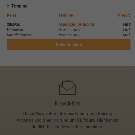
Termine
Reise
Termine
Preis €
XBMV36
06.09.2026 - 06.09.2026
145 €
Frühbucher
bis 31.12.2025
145 €
Superfrühbucher
bis 01.11.2025
145 €
Reise buchen
Newsletter
Unser Newsletter informiert über neue Reisen,
Aktionen und Specials rund um ULPtours. Hier kannst
du dich für den Newsletter anmelden.