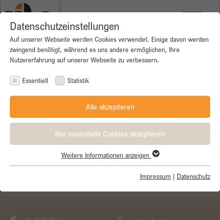
Datenschutzeinstellungen
Auf unserer Webseite werden Cookies verwendet. Einige davon werden
zwingend benötigt, während es uns andere ermöglichen, Ihre
Nutzererfahrung auf unserer Webseite zu verbessern.
Essentiell
Statistik
Alle akzeptieren
Nur essentielle Cookies akzeptieren
Weitere Informationen anzeigen
Essentiell
Essentielle Cookies werden für grundlegende Funktionen der
Impressum
|
Datenschutz
Venedig (Trevisio) München
Webseite benötigt. Dadurch ist gewährleistet, dass die Webseite
einwandfrei funktioniert.
Name
Cookie-Informationen anzeigen
cookie_optin