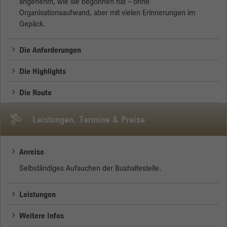
angenehm, wie sie begonnen hat – ohne
Organisationsaufwand, aber mit vielen Erinnerungen im
Anbieter
Google
Gepäck.
Laufzeit
Session
Die Anforderungen
Google verwendet dieses Cookie zur
Zweck
Die Highlights
Unterscheidung der Nutzer.
Die Route
Leistungen, Termine & Preise
Anreise
Selbständiges Aufsuchen der Bushaltestelle.
Leistungen
Weitere Infos