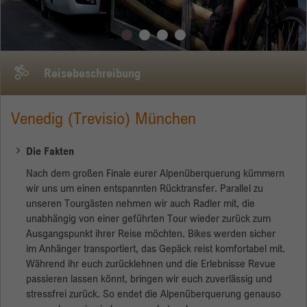
Name
_gid
Anbieter
Google
Reisebeschreibung
Laufzeit
1 Tag
Venedig (Trevisio) München
Dieses Cookie wird von Google Analytics
installiert. Das Cookie wird verwendet, um
Die Fakten
Informationen darüber zu speichern, wie
Besucher eine Website nutzen, und hilft bei der
Nach dem großen Finale eurer Alpenüberquerung kümmern
Erstellung eines Analyseberichts über den
wir uns um einen entspannten Rücktransfer. Parallel zu
Zweck
Zustand der Website. Die gesammelten Daten,
unseren Tourgästen nehmen wir auch Radler mit, die
einschließlich der Anzahl der Besucher, der
unabhängig von einer geführten Tour wieder zurück zum
Quelle, aus der sie gekommen sind, und der
Ausgangspunkt ihrer Reise möchten. Bikes werden sicher
Seiten, die in anonymisierter Form besucht
im Anhänger transportiert, das Gepäck reist komfortabel mit.
wurden.
Während ihr euch zurücklehnen und die Erlebnisse Revue
passieren lassen könnt, bringen wir euch zuverlässig und
stressfrei zurück. So endet die Alpenüberquerung genauso
Name
_gat_gtag_UA_135905452_1