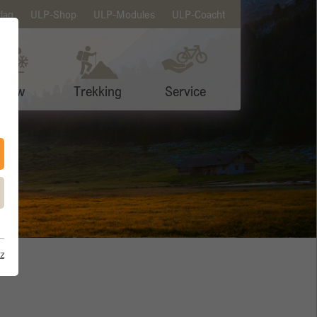
lag
ULP-Shop
ULP-Modules
ULP-Coacht
Snow
Trekking
Service
z