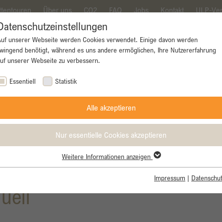
ttentouren
Über uns
CO2
FAQ
Jobs
Kontakt
ULP-Ver
Datenschutzeinstellungen
Auf unserer Webseite werden Cookies verwendet. Einige davon werden
wingend benötigt, während es uns andere ermöglichen, Ihre Nutzererfahrung
uf unserer Webseite zu verbessern.
ke
Rennrad
E-Bike
Gravel Bike
Essentiell
Statistik
Alle akzeptieren
Nur essentielle Cookies akzeptieren
Weitere Informationen anzeigen
Essentiell
Essentielle Cookies werden für grundlegende Funktionen der Webseite
Impressum
|
Datenschut
benötigt. Dadurch ist gewährleistet, dass die Webseite einwandfrei
uell
funktioniert.
Name
cookie_optin
Cookie-Informationen anzeigen