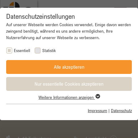
Datenschutzeinstellungen
Auf unserer Webseite werden Cookies verwendet. Einige davon werden
zwingend benötigt, während es uns andere ermöglichen, Ihre
Nutzererfahrung auf unserer Webseite zu verbessern.
Essentiell
Statistik
Alle akzeptieren
Nur essentielle Cookies akzeptieren
Weitere Informationen anzeigen
Essentiell
Essentielle Cookies werden für grundlegende Funktionen der
Impressum
|
Datenschutz
Garmisch - Gardasee
Webseite benötigt. Dadurch ist gewährleistet, dass die Webseite
einwandfrei funktioniert.
Name
Cookie-Informationen anzeigen
cookie_optin