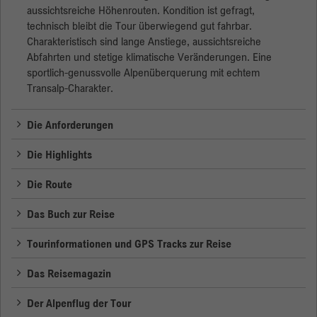
aussichtsreiche Höhenrouten. Kondition ist gefragt,
technisch bleibt die Tour überwiegend gut fahrbar.
Anbieter
Google
Charakteristisch sind lange Anstiege, aussichtsreiche
Abfahrten und stetige klimatische Veränderungen. Eine
Laufzeit
Session
sportlich-genussvolle Alpenüberquerung mit echtem
Transalp-Charakter.
Google verwendet dieses Cookie zur
Zweck
Unterscheidung der Nutzer.
Die Anforderungen
Die Highlights
Die Route
Das Buch zur Reise
Tourinformationen und GPS Tracks zur Reise
Das Reisemagazin
Der Alpenflug der Tour