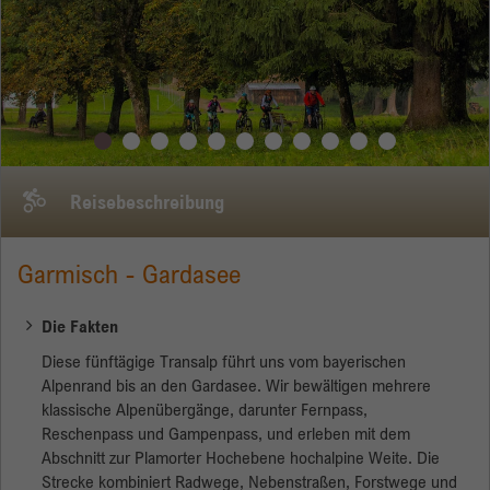
Name
_gid
Anbieter
Google
Laufzeit
1 Tag
Dieses Cookie wird von Google Analytics
Reisebeschreibung
installiert. Das Cookie wird verwendet, um
Informationen darüber zu speichern, wie
Garmisch - Gardasee
Besucher eine Website nutzen, und hilft bei der
Erstellung eines Analyseberichts über den
Zweck
Zustand der Website. Die gesammelten Daten,
Die Fakten
einschließlich der Anzahl der Besucher, der
Diese fünftägige Transalp führt uns vom bayerischen
Quelle, aus der sie gekommen sind, und der
Alpenrand bis an den Gardasee. Wir bewältigen mehrere
Seiten, die in anonymisierter Form besucht
klassische Alpenübergänge, darunter Fernpass,
wurden.
Reschenpass und Gampenpass, und erleben mit dem
Abschnitt zur Plamorter Hochebene hochalpine Weite. Die
Strecke kombiniert Radwege, Nebenstraßen, Forstwege und
Name
_gat_gtag_UA_135905452_1