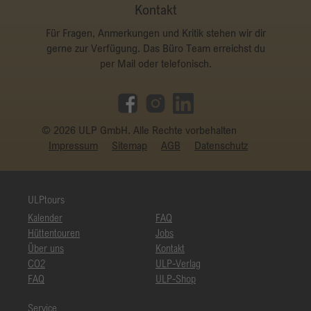
Kontakt
Für Fragen, Anmerkungen und Kritik stehen wir dir
gerne zur Verfügung. Das Büro Team erreichst du
per Mail oder telefonisch.
© 2026 ULP GmbH. Alle Rechte vorbehalten
Impressum
Sitemap
AGB
Datenschutz
ULPtours
Kalender
FAQ
Hüttentouren
Jobs
Über uns
Kontakt
CO2
ULP-Verlag
FAQ
ULP-Shop
Service