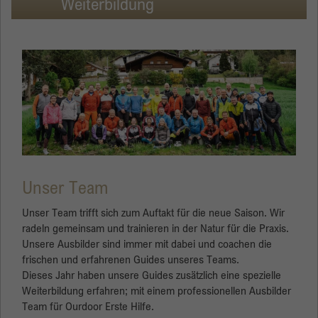
Weiterbildung
Anbieter
ULPtours
Statistik
Statistik-Cookies helfen Webseiten-Besitzern zu verstehen, wie
Laufzeit
1 Jahr
Besucher mit Webseiten interagieren, indem Informationen anonym
gesammelt und gemeldet werden.
Besucher müssen gefragt werden, ob sie der
Zweck
Verwendung von Cookies zustimmen. Diese
Name
Cookie-Informationen anzeigen
_ga
Entscheidung wird gespeichert.
Anbieter
Google
Laufzeit
2 Jahre
Unser Team
Dieses Cookie wird von Google Analytics
Unser Team trifft sich zum Auftakt für die neue Saison. Wir
installiert. Das Cookie wird verwendet, um
radeln gemeinsam und trainieren in der Natur für die Praxis.
Besucher-, Sitzungs- und Kampagnendaten zu
Unsere Ausbilder sind immer mit dabei und coachen die
berechnen und die Nutzung der Website für
Zweck
frischen und erfahrenen Guides unseres Teams.
den Analysebericht der Website zu verfolgen.
Dieses Jahr haben unsere Guides zusätzlich eine spezielle
Die Cookies speichern Informationen anonym
Weiterbildung erfahren; mit einem professionellen Ausbilder
und weisen eine zufällig generierte Nummer
Team für Ourdoor Erste Hilfe.
zu, um eindeutige Besucher zu identifizieren.