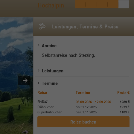
Hochalpin
Leistungen, Termine & Preise
Anreise
Selbstanreise nach Sterzing.
Leistungen
Termine
Reise
Termine
Preis €
EI1D37
06.09.2026 - 12.09.2026
1289 €
Frühbucher
bis 31.12.2025
1239 €
Superfrühbucher
bis 01.11.2025
1189 €
Reise buchen