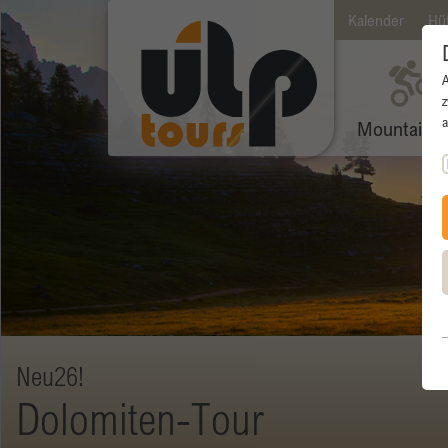
Kalender
Hü
z
a
Mountainbi
Neu26!
Dolomiten-Tour