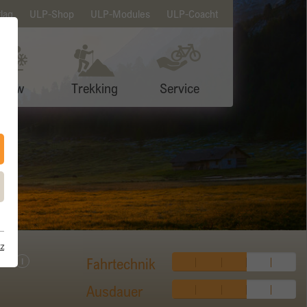
lag
ULP-Shop
ULP-Modules
ULP-Coacht
Snow
Trekking
Service
z
ht
Fahrtechnik
I
Ausdauer