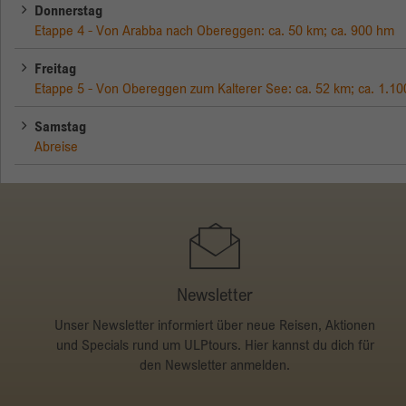
Donnerstag
Etappe 4 - Von Arabba nach Obereggen: ca. 50 km; ca. 900 hm
Freitag
Etappe 5 - Von Obereggen zum Kalterer See: ca. 52 km; ca. 1.1
Samstag
Abreise
Newsletter
Unser Newsletter informiert über neue Reisen, Aktionen
und Specials rund um ULPtours. Hier kannst du dich für
den Newsletter anmelden.