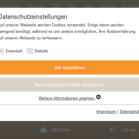
ttentouren
Über uns
CO2
FAQ
Jobs
Kontakt
ULP-Ver
Datenschutzeinstellungen
Auf unserer Webseite werden Cookies verwendet. Einige davon werden
wingend benötigt, während es uns andere ermöglichen, Ihre Nutzererfahrung
uf unserer Webseite zu verbessern.
ke
Rennrad
E-Bike
Gravel Bike
Essentiell
Statistik
Alle akzeptieren
Nur essentielle Cookies akzeptieren
Weitere Informationen anzeigen
Essentiell
Essentielle Cookies werden für grundlegende Funktionen der Webseite
Impressum
|
Datenschut
benötigt. Dadurch ist gewährleistet, dass die Webseite einwandfrei
7- 12 Teilnehmer
Level lig
funktioniert.
6000 Hm
229 km
Name
cookie_optin
Cookie-Informationen anzeigen