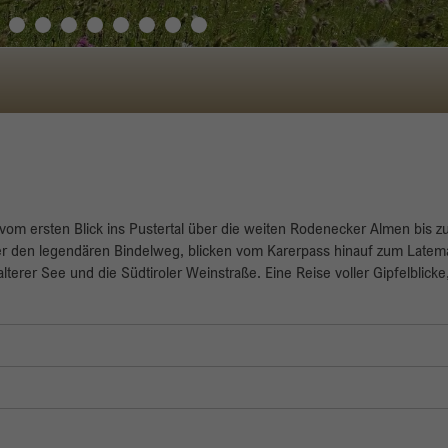
Name
_gid
Anbieter
Google
Laufzeit
1 Tag
Dieses Cookie wird von Google Analytics installiert.
Das Cookie wird verwendet, um Informationen
darüber zu speichern, wie Besucher eine Website
nutzen, und hilft bei der Erstellung eines
vom ersten Blick ins Pustertal über die weiten Rodenecker Almen bis z
Zweck
Analyseberichts über den Zustand der Website. Die
er den legendären Bindelweg, blicken vom Karerpass hinauf zum Latem
gesammelten Daten, einschließlich der Anzahl der
terer See und die Südtiroler Weinstraße. Eine Reise voller Gipfelblicke,
Besucher, der Quelle, aus der sie gekommen sind,
und der Seiten, die in anonymisierter Form besucht
wurden.
Name
_gat_gtag_UA_135905452_1
Anbieter
Google