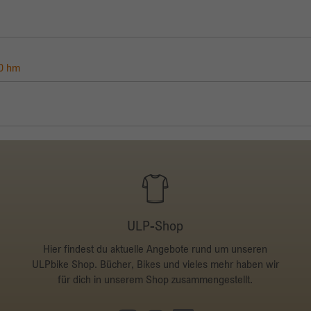
00 hm
ULP-Shop
Hier findest du aktuelle Angebote rund um unseren
ULPbike Shop. Bücher, Bikes und vieles mehr haben wir
für dich in unserem Shop zusammengestellt.