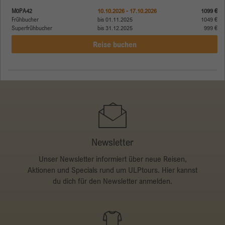
M0PA42
10.10.2026 - 17.10.2026
1099 €
Frühbucher
bis 01.11.2025
1049 €
Superfrühbucher
bis 31.12.2025
999 €
Reise buchen
Newsletter
Unser Newsletter informiert über neue Reisen,
Aktionen und Specials rund um ULPtours. Hier kannst
du dich für den Newsletter anmelden.