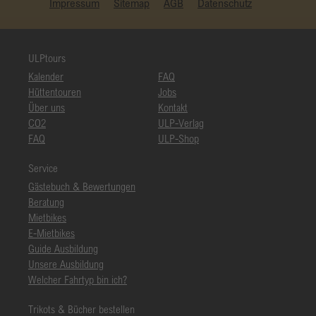
Impressum
Sitemap
AGB
Datenschutz
ULPtours
Kalender
FAQ
Hüttentouren
Jobs
Über uns
Kontakt
CO2
ULP-Verlag
FAQ
ULP-Shop
Service
Gästebuch & Bewertungen
Beratung
Mietbikes
E-Mietbikes
Guide Ausbildung
Unsere Ausbildung
Welcher Fahrtyp bin ich?
Trikots & Bücher bestellen