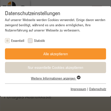
Datenschutzeinstellungen
Auf unserer Webseite werden Cookies verwendet. Einige davon werden
zwingend benötigt, während es uns andere ermöglichen, Ihre
Nutzererfahrung auf unserer Webseite zu verbessern.
Essentiell
Statistik
Alle akzeptieren
Nur essentielle Cookies akzeptieren
Weitere Informationen anzeigen
Essentiell
Essentielle Cookies werden für grundlegende Funktionen der
Impressum
|
Datenschutz
Neu!
Webseite benötigt. Dadurch ist gewährleistet, dass die Webseite
Portugals Atlantikküste
einwandfrei funktioniert.
Name
Cookie-Informationen anzeigen
cookie_optin