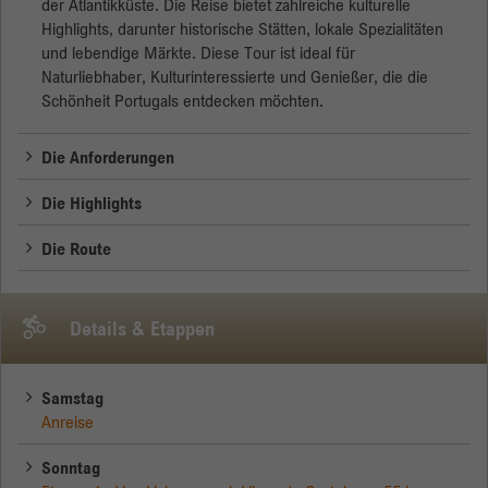
der Atlantikküste. Die Reise bietet zahlreiche kulturelle
Highlights, darunter historische Stätten, lokale Spezialitäten
Anbieter
Google
und lebendige Märkte. Diese Tour ist ideal für
Naturliebhaber, Kulturinteressierte und Genießer, die die
Laufzeit
Session
Schönheit Portugals entdecken möchten.
Google verwendet dieses Cookie zur
Zweck
Die Anforderungen
Unterscheidung der Nutzer.
Die Highlights
Die Route
Details & Etappen
Samstag
Anreise
Sonntag