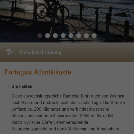
Name
_gid
Anbieter
Google
Laufzeit
1 Tag
Reisebeschreibung
Dieses Cookie wird von Google Analytics
installiert. Das Cookie wird verwendet, um
Informationen darüber zu speichern, wie
Portugals Atlantikküste
Besucher eine Website nutzen, und hilft bei der
Erstellung eines Analyseberichts über den
Zweck
Die Fakten
Zustand der Website. Die gesammelten Daten,
einschließlich der Anzahl der Besucher, der
Diese abwechslungsreiche Radreise führt euch von Valença
Quelle, aus der sie gekommen sind, und der
nach Aveiro und erstreckt sich über sechs Tage. Die Strecke
Seiten, die in anonymisierter Form besucht
umfasst ca. 200 Kilometer und verbindet malerische
wurden.
Küstenlandschaften mit charmanten Städten. Ihr radelt
durch idyllische Dörfer, atemberaubende
Naturschutzgebiete und genießt die maritime Atmosphäre
Name
_gat_gtag_UA_135905452_1