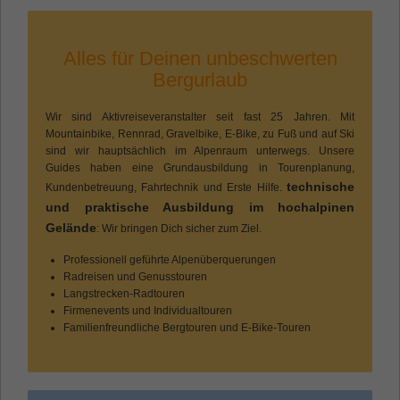
Name
Cookie-Informationen anzeigen
cookie_optin
Anbieter
ULPtours
Alles für Deinen unbeschwerten
Statistik
Bergurlaub
Statistik-Cookies helfen Webseiten-Besitzern zu verstehen,
Laufzeit
1 Jahr
wie Besucher mit Webseiten interagieren, indem
Informationen anonym gesammelt und gemeldet werden.
Wir sind Aktivreiseveranstalter seit fast 25 Jahren. Mit
Besucher müssen gefragt werden, ob sie
Mountainbike, Rennrad, Gravelbike, E-Bike, zu Fuß und auf Ski
Zweck
der Verwendung von Cookies zustimmen.
sind wir hauptsächlich im Alpenraum unterwegs. Unsere
Name
Cookie-Informationen anzeigen
_ga
Diese Entscheidung wird gespeichert.
Guides haben eine Grundausbildung in Tourenplanung,
technische
Kundenbetreuung, Fahrtechnik und Erste Hilfe.
Anbieter
Google
und praktische Ausbildung im hochalpinen
Gelände
: Wir bringen Dich sicher zum Ziel.
Laufzeit
2 Jahre
Professionell geführte Alpenüberquerungen
Dieses Cookie wird von Google Analytics
Radreisen und Genusstouren
installiert. Das Cookie wird verwendet, um
Langstrecken-Radtouren
Besucher-, Sitzungs- und
Firmenevents und Individualtouren
Familienfreundliche Bergtouren und E-Bike-Touren
Kampagnendaten zu berechnen und die
Nutzung der Website für den
Zweck
Analysebericht der Website zu verfolgen.
Die Cookies speichern Informationen