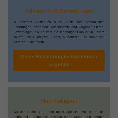
anonym und weisen eine zufällig
generierte Nummer zu, um eindeutige
Gästebuch & Bewertungen
Besucher zu identifizieren.
In unserem Gästebuch teilen Gäste ihre persönlichen
Erfahrungen, schreiben Reiseberichte und vergeben Sterne-
Name
_gid
Bewertungen. So entsteht ein lebendiger Einblick in unsere
Touren und Highlights – echt, authentisch und direkt von
Anbieter
Google
unseren Teilnehmern.
Laufzeit
1 Tag
Deine Bewertung im Gästebuch
abgeben
Dieses Cookie wird von Google Analytics
installiert. Das Cookie wird verwendet, um
Informationen darüber zu speichern, wie
Besucher eine Website nutzen, und hilft
bei der Erstellung eines Analyseberichts
Zweck
über den Zustand der Website. Die
gesammelten Daten, einschließlich der
Nachhaltigkeit
Anzahl der Besucher, der Quelle, aus der
sie gekommen sind, und der Seiten, die in
Wir lieben die Berge und unser höchstes Ziel ist es, die
anonymisierter Form besucht wurden.
Schönheit der Alpen mit ihren Gletschern, Seen und blühenden