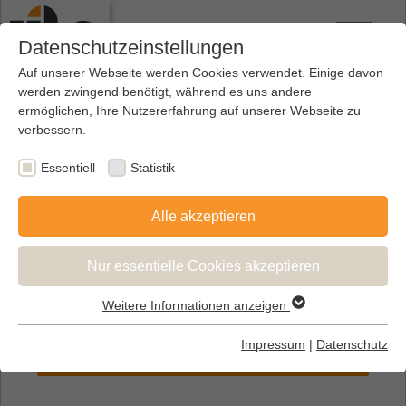
Datenschutzeinstellungen
Auf unserer Webseite werden Cookies verwendet. Einige davon
werden zwingend benötigt, während es uns andere
ermöglichen, Ihre Nutzererfahrung auf unserer Webseite zu
verbessern.
Essentiell
Statistik
Alle akzeptieren
Nur essentielle Cookies akzeptieren
Weitere Informationen anzeigen
Essentiell
Essentielle Cookies werden für grundlegende Funktionen der
Impressum
|
Datenschutz
Entdecke unseren Touren Kalender
Webseite benötigt. Dadurch ist gewährleistet, dass die
Webseite einwandfrei funktioniert.