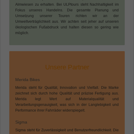
Almwiesen zu erhalten. Bei ULPtours steht Nachhaltigkeit im
Fokus unseres Handelns. Die gesamte Planung und
Umsetzung unserer Touren richten wir an der
Name
_gat_gtag_UA_135905452_1
Umweltverträglichkeit aus. Wir achten seit jeher auf unseren
ökologischen Fußabdruck und halten diesen so gering wie
Anbieter
Google
möglich.
Laufzeit
Session
Google verwendet dieses Cookie zur
Zweck
Unterscheidung der Nutzer.
Unsere Partner
Merida Bikes
Merida steht für Qualität, Innovation und Vielfalt. Die Marke
zeichnet sich durch hohe Qualität und präzise Fertigung aus.
Merida legt Wert auf Materialqualität und
Verarbeitungsgenauigkeit, was sich in der Langlebigkeit und
Performance ihrer Fahrräder widerspiegelt.
Sigma
Sigma steht für Zuverlässigkeit und Benutzerfreundlichkeit. Die