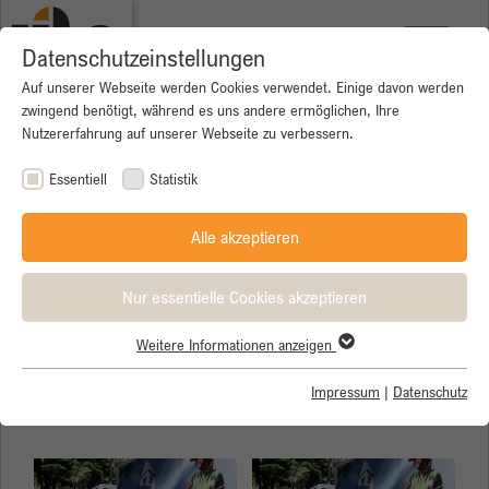
Datenschutzeinstellungen
Auf unserer Webseite werden Cookies verwendet. Einige davon werden
zwingend benötigt, während es uns andere ermöglichen, Ihre
Nutzererfahrung auf unserer Webseite zu verbessern.
Essentiell
Statistik
Alle akzeptieren
Nur essentielle Cookies akzeptieren
Weitere Informationen anzeigen
Essentiell
Essentielle Cookies werden für grundlegende Funktionen der
Impressum
|
Datenschutz
E-Bike - Rückshuttle
Webseite benötigt. Dadurch ist gewährleistet, dass die Webseite
einwandfrei funktioniert.
Name
Cookie-Informationen anzeigen
cookie_optin