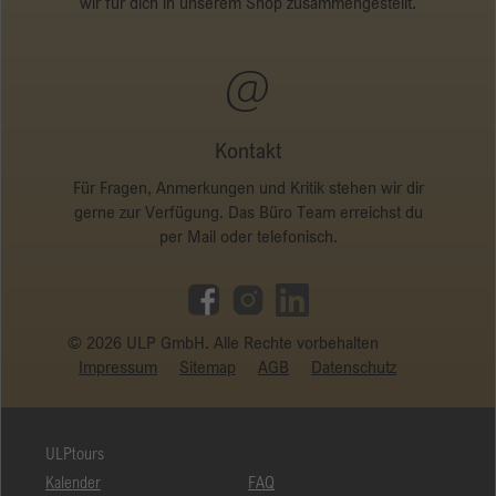
wir für dich in unserem Shop zusammengestellt.
Anbieter
Google
Laufzeit
Session
Google verwendet dieses Cookie zur
Kontakt
Zweck
Unterscheidung der Nutzer.
Für Fragen, Anmerkungen und Kritik stehen wir dir
gerne zur Verfügung. Das Büro Team erreichst du
per Mail oder telefonisch.
© 2026 ULP GmbH. Alle Rechte vorbehalten
Impressum
Sitemap
AGB
Datenschutz
ULPtours
Kalender
FAQ