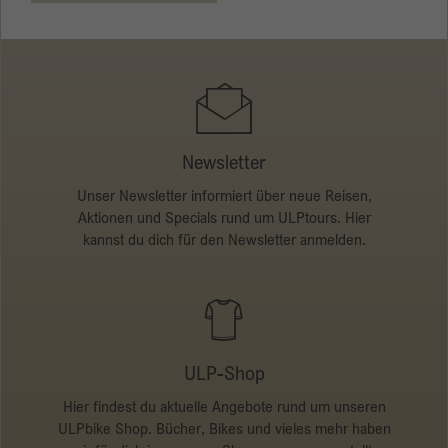
Rennrad - Rückshuttle
Comer See - Garmisch
Name
_gid
Anbieter
Google
Laufzeit
1 Tag
Newsletter
Dieses Cookie wird von Google Analytics
Unser Newsletter informiert über neue Reisen,
installiert. Das Cookie wird verwendet, um
Aktionen und Specials rund um ULPtours. Hier
Informationen darüber zu speichern, wie
kannst du dich für den Newsletter anmelden.
Besucher eine Website nutzen, und hilft bei der
Erstellung eines Analyseberichts über den
Zweck
Zustand der Website. Die gesammelten Daten,
einschließlich der Anzahl der Besucher, der
Quelle, aus der sie gekommen sind, und der
Seiten, die in anonymisierter Form besucht
ULP-Shop
wurden.
Hier findest du aktuelle Angebote rund um unseren
ULPbike Shop. Bücher, Bikes und vieles mehr haben
Name
_gat_gtag_UA_135905452_1