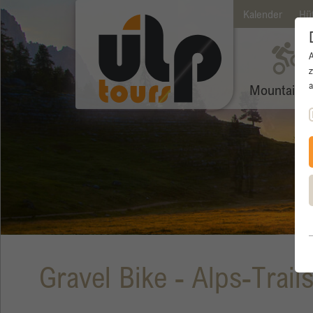
Kalender
Hü
z
a
Mountainbi
Gravel Bike - Alps-Trail