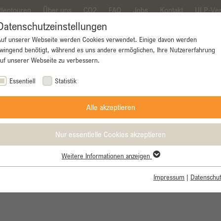
ttentouren
Über uns
CO2
FAQ
Jobs
Kontakt
ULP-Ver
Datenschutzeinstellungen
Auf unserer Webseite werden Cookies verwendet. Einige davon werden
wingend benötigt, während es uns andere ermöglichen, Ihre Nutzererfahrung
uf unserer Webseite zu verbessern.
ke
Rennrad
E-Bike
Gravel Bike
Essentiell
Statistik
Alle akzeptieren
Nur essentielle Cookies akzeptieren
Weitere Informationen anzeigen
Essentiell
Essentielle Cookies werden für grundlegende Funktionen der Webseite
Impressum
|
Datenschut
benötigt. Dadurch ist gewährleistet, dass die Webseite einwandfrei
s
funktioniert.
Name
cookie_optin
Cookie-Informationen anzeigen