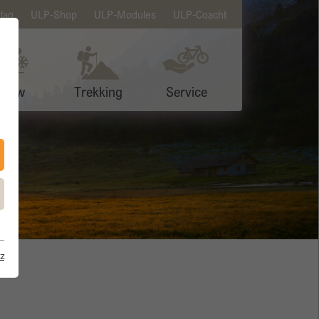
lag
ULP-Shop
ULP-Modules
ULP-Coacht
Snow
Trekking
Service
z