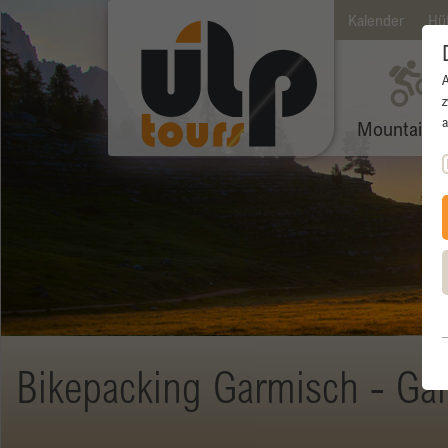
Kalender
Hü
z
a
Mountainbi
Bikepacking Garmisch - Ga