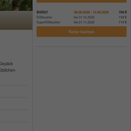
B0GG37
06.09.2026 - 12.09.2026
769 €
Frühbucher
bis 31.12.2025
749 €
Superfrühbucher
bis 01.11.2025
719 €
Reise buchen
 Gepäck
ützlichen