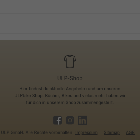
ULP-Shop
Hier findest du aktuelle Angebote rund um unseren
ULPbike Shop. Bücher, Bikes und vieles mehr haben wir
für dich in unserem Shop zusammengestellt.
ULP GmbH. Alle Rechte vorbehalten
Impressum
Sitemap
AGB