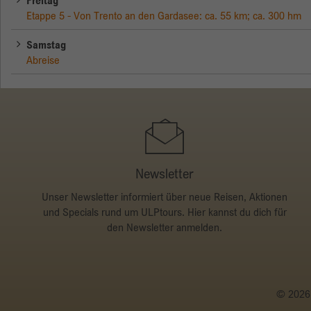
Freitag
Etappe 5 - Von Trento an den Gardasee: ca. 55 km; ca. 300 hm
Samstag
Abreise
Newsletter
Unser Newsletter informiert über neue Reisen, Aktionen
und Specials rund um ULPtours. Hier kannst du dich für
den Newsletter anmelden.
© 2026 