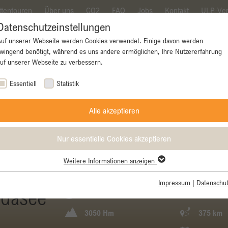
ttentouren
Über uns
CO2
FAQ
Jobs
Kontakt
ULP-Ver
Datenschutzeinstellungen
Auf unserer Webseite werden Cookies verwendet. Einige davon werden
wingend benötigt, während es uns andere ermöglichen, Ihre Nutzererfahrung
uf unserer Webseite zu verbessern.
ke
Rennrad
E-Bike
Gravel Bike
Essentiell
Statistik
Alle akzeptieren
Nur essentielle Cookies akzeptieren
Weitere Informationen anzeigen
Essentiell
Essentielle Cookies werden für grundlegende Funktionen der Webseite
Impressum
|
Datenschut
rdasee
benötigt. Dadurch ist gewährleistet, dass die Webseite einwandfrei
0- 0 Teilnehmer
Level lig
funktioniert.
3050 Hm
375 km
Name
cookie_optin
Cookie-Informationen anzeigen