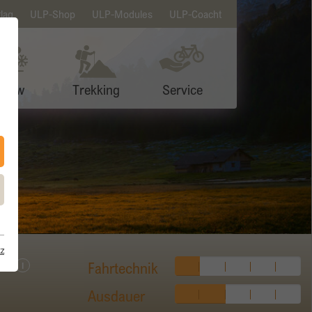
lag
ULP-Shop
ULP-Modules
ULP-Coacht
Snow
Trekking
Service
z
ht
Fahrtechnik
I
Ausdauer