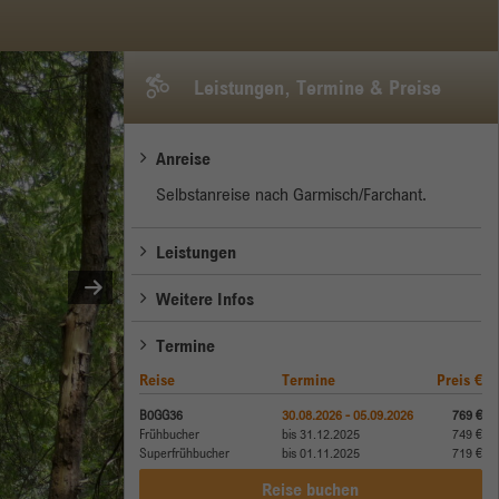
Leistungen, Termine & Preise
Anreise
Selbstanreise nach Garmisch/Farchant.
Leistungen
Weitere Infos
Termine
Reise
Termine
Preis €
B0GG36
30.08.2026 - 05.09.2026
769 €
Frühbucher
bis 31.12.2025
749 €
Superfrühbucher
bis 01.11.2025
719 €
Reise buchen