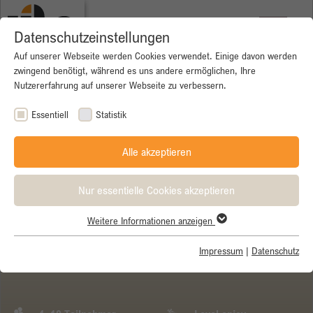
Datenschutzeinstellungen
Auf unserer Webseite werden Cookies verwendet. Einige davon werden
zwingend benötigt, während es uns andere ermöglichen, Ihre
Nutzererfahrung auf unserer Webseite zu verbessern.
Essentiell
Statistik
Alle akzeptieren
Nur essentielle Cookies akzeptieren
Weitere Informationen anzeigen
Essentiell
Essentielle Cookies werden für grundlegende Funktionen der
Impressum
|
Datenschutz
Garmisch - Gardasee
Webseite benötigt. Dadurch ist gewährleistet, dass die Webseite
einwandfrei funktioniert.
Name
Cookie-Informationen anzeigen
cookie_optin