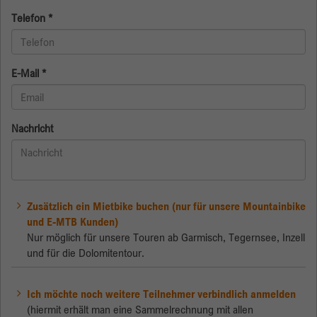
Telefon
*
Anbieter
Google
Laufzeit
Session
E-Mail
*
Google verwendet dieses Cookie zur
Zweck
Unterscheidung der Nutzer.
Nachricht
Zusätzlich ein Mietbike buchen (nur für unsere Mountainbike
und E-MTB Kunden)
Nur möglich für unsere Touren ab Garmisch, Tegernsee, Inzell
und für die Dolomitentour.
Ich möchte noch weitere Teilnehmer verbindlich anmelden
(hiermit erhält man eine Sammelrechnung mit allen