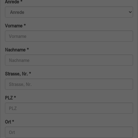
Anrede
*
Name
_gid
Vorname
*
Anbieter
Google
Laufzeit
1 Tag
Nachname
*
Dieses Cookie wird von Google Analytics
installiert. Das Cookie wird verwendet, um
Informationen darüber zu speichern, wie
Strasse, Nr.
*
Besucher eine Website nutzen, und hilft bei der
Erstellung eines Analyseberichts über den
Zweck
Zustand der Website. Die gesammelten Daten,
einschließlich der Anzahl der Besucher, der
PLZ
*
Quelle, aus der sie gekommen sind, und der
Seiten, die in anonymisierter Form besucht
wurden.
Ort
*
Name
_gat_gtag_UA_135905452_1